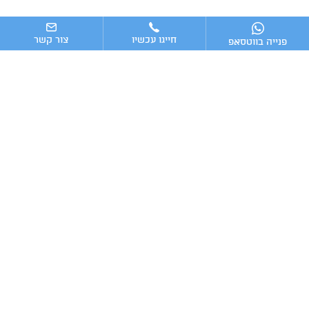
חייגו עכשיו
צור קשר
פנייה בווטסאפ
ניווט מהיר
ייעוץ עסקי
מערכות וכלים מומלצים לניהול העסק
כתבות אחרונות
טלפון:
מייל:
Advising16@gmail.com
054-7009016
2025 © כל הזכויות שמורות
|
בניית אתרים
קידום אתרים