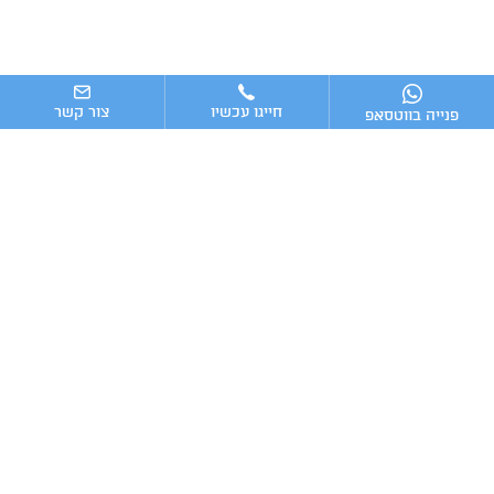
חייגו עכשיו
צור קשר
פנייה בווטסאפ
ניווט מהיר
ייעוץ עסקי
מערכות וכלים מומלצים לניהול העסק
כתבות אחרונות
טלפון:
מייל:
Advising16@gmail.com
054-7009016
2025 © כל הזכויות שמורות