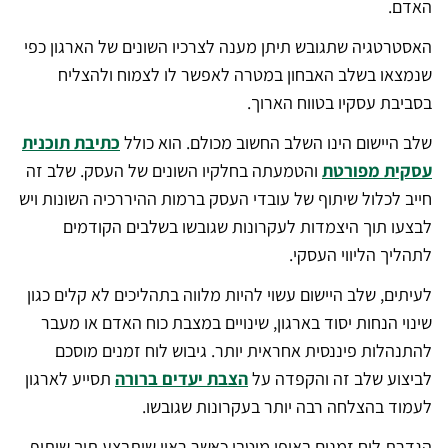
האדם.
האסטרטגיה שתגובש תיתן מענה לצרכיו השונים של הארגון כפי
שנמצאו בשלב האבחון במטרה לאפשר לו לצמוח ולהצליח
בסביבת עסקיו בטווח הארוך.
שלב היישום הינו השלב החשוב מכולם. הוא כולל
כתיבת תוכנית
עסקית מפורטת
והטמעתה בחלקיו השונים של העסק. שלב זה
חייב לכלול שיתוף של עובדי העסק ברמות ההיררכיה השונות ויש
לבצעו תוך היצמדות לעקרונות שגובשו בשלבים הקודמים
לתהליך הליווי העסקי.
לעיתים, שלב היישום עשוי להיות מלווה בתהליכים לא קלים כגון
שינוי הנחות יסוד בארגון, שינויים במצבת כוח האדם או מעבר
להתנהלות פיננסית אחראית יותר. גיבוש לוח זמנים מוסכם
לביצוע שלב זה והקפדה על
הצבת יעדים ברורה
תסייע לארגון
לעמוד בהצלחה רבה יותר בעקרונות שגובשו.
הגדרת לוח זמנים באופן מיטבי כאשר ראוי שיתבצע תוך שיתוף