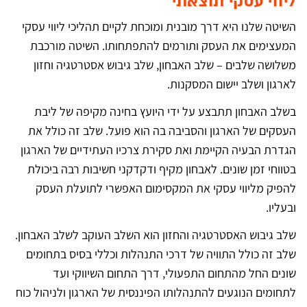
ליווי עסקי תוצאתי
t
i
השיטה שלנו היא דרך מובנית ומוכחת לקיים תהליכי ליווי עסקי
v
e
המעצימים את העסק ותורמים להתפתחותו. השיטה מורכבת
:
משלושה שלבים – שלב האבחון, שלב גיבוש אסטרטגיה וחזון
לארגון ושלב יישום המסקנות.
בשלב האבחון תתבצע על ידי היועץ בחינה מקיפה של ליבת
העסקים של הארגון והסביבה בה הוא פועל. שלב זה כולל את
הגדרת הבעיה הקיימת ואת סקירת צרכיו העתידיים של הארגון
בטווחי זמן שונים. לאבחון מקיף ודקדקני חשיבות רבה ביכולת
להפיק מליווי עסקי את המקסימום האפשרי לתועלת העסק
ובעליו.
שלב גיבוש האסטרטגיה והחזון הוא השלב העוקב לשלב האבחון.
שלב זה כולל התוויה של דרכי התנהלות וכללי בסיס בתחומים
שונים החל מהתחום התפעולי, דרך התחום השיווקי ועד
לתחומים הנוגעים להתנהלותו הפיננסית של הארגון ולניהול כוח