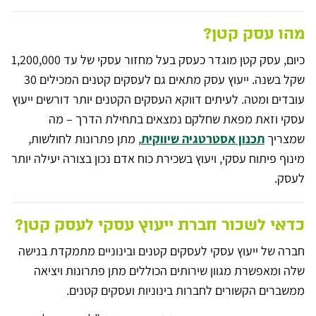
r
n
מהו עסק קטן?
a
t
i
כיום, עסק קטן מוגדר כעסק בעל מחזור עסקי של עד 1,200,000
v
e
שקל בשנה. ייעוץ עסק מתאים גם לעסקים קטנים המכילים 30
:
עובדים ומטה. לעיתים דווקא העסקים הקטנים יותר דורשים ייעוץ
עסקי וזאת מפאת שחלקם נמצאים בתחילת הדרך – מה
שמצריך
תכנון אסטרטגיה שיווקית
, מתן פתרונות לחולשות,
מינוף פיתוח עסקי, ויעוץ בשכירת כוח אדם נכון בצורה יעילה יותר
לעסק.
כדאי לשכור חברת ייעוץ עסקי לעסק קטן?
חברה של ייעוץ עסקי לעסקים קטנים ובינוניים מתמקדת בנישה
שלה ומאפשרת מגוון שירותים הכוללים מתן פתרונות ויציאה
ממשברים הקשורים לחברות בינוניות ועסקים קטנים.