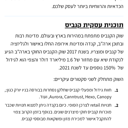
הכדאיות והרווחיות ביותר לעסק שלכם.
תוכנית עסקית קנביס
שוק הקנביס מתפתח במהירות בארץ ובעולם. מדינות רבות
ובתוכן ארה”ב, קנדה ומדינות אירופה החלו באישור ולגליזציה
של קנביס ומוצריו. בשנת 2017 שוק הקנביס החוקי בארה”ב הגיע
לנקודת שיא עם מחזור של 1.6 מיליארד דולר והצפי הוא לגידול
של 150% נוספים עד לשנת 2021.
השוק מתחלק לשני סקטורים עיקריים:
חוות גידול ומפעלי קנביס שחלקן נסחרות בבורסה בניו יורק כגון:,
Aurora, Canntrust, Hexo, Canopy, ועוד.
חנויות retail לצרכן הסופי. כיום בקנדה ניתן למצוא חנויות שכבר
מוכרות קנביס חוקי מיצרנים שונים. בנוסף בזמן הקרוב צפוי
להתקבל אישור למכירת מזון ומשקאות מבוססי קנביס.