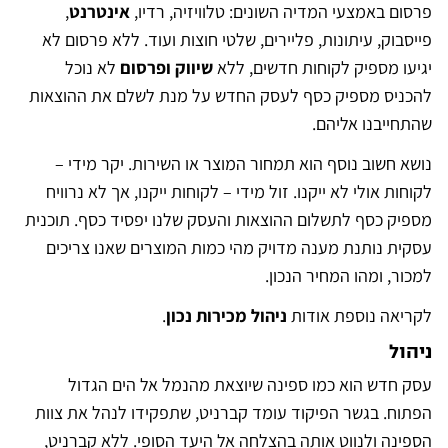
פרסום באמצעי המדיה השונים: טלוויזיה, רדיו,
אינטרנט
,
פייסבוק, עיתונות, פליירים, שלטי חוצות ועוד. ללא פרסום לא
יגיעו מספיק לקוחות חדשים, ללא
שיווק ופרסום
לא נוכל
להכניס מספיק כסף לעסק החדש על מנת לשלם את ההוצאות
שהתחייבנו אליהם.
נושא חשוב נוסף הוא תמחור המוצר או השירות. יקר מידי –
לקוחות אולי לא ייקנו. זול מידי – לקוחות ייקנו, אך לא נרוויח
מספיק כסף לתשלום ההוצאות והעסק שלנו יפסיד כסף. תוכנית
עסקית נותנת מענה מדויק מהי כמות המוצרים שאנו צריכים
למכור, ומהו המחיר הנכון.
לקריאה נוספת אודות
ניהול מכירות נכון
.
ניהול
עסק חדש הוא כמו ספינה שיוצאת מהנמל אל הים הגדול
הפתוח. בגשר הפיקוד עומד קברניט, שתפקידו לנהל את צוות
הספינה ולנווט אותה בהצלחה אל היעד הסופי. ללא קברניט,