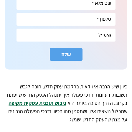
שלח
A
l
t
e
r
כיוון שיש הרבה אי וודאות בהקמת עסק חדש, חובה לגבש
n
a
תשובות, רעיונות ודרכי פעולה איך יתנהל העסק החדש שייפתח
t
i
בקרוב. הדרך הטובה ביותר היא
גיבוש תוכנית עסקית מקיפה
,
v
e
שתכלול נושאים אלו, ושתסמן מהו הכיוון ודרכי הפעולה הנכונים
:
על מנת שהעסק החדש ישגשג.