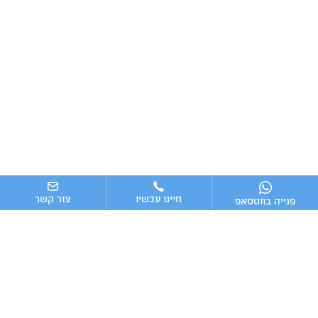
חייגו עכשיו
צור קשר
פנייה בווטסאפ
ניווט מהיר
ייעוץ עסקי
מערכות וכלים מומלצים לניהול העסק