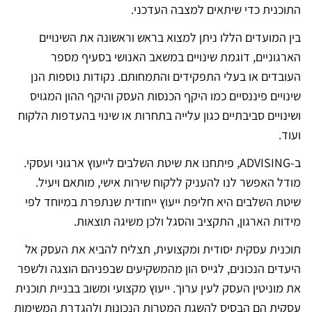
התוכנית כדי שיתאים למצבה העדכני.
בין המועדים הללו ניתן למצוא בראש וראשונה את השינויים
הארגוניים, דוגמת שינויים במשאב האנושי בסעיף מספר
העובדים או בעלי התפקידים והתמחותם. נקודות נוספות הנן
שינויים פיננסיים כמו היקף הכנסות העסק והיקף ההון המגויס
ושינויים סביבתיים כגון עלייה בתחרות או שינוי בהעדפות הלקוח
ועוד.
ב-ADVISING, פיתחנו את שיטת השלבים לייעוץ ארגוני ועסקי.
מודל האפשר לנו להעניק ללקוח שירות אישי, מותאם ויעיל.
שיטת השלבים היא חליפת ייעוץ ייחודית שנתפרת במיוחד לפי
מידות הארגון, התקציב והסגל ולכן משיגה תוצאות.
תוכנית עסקית יסודית ומקצועית, תצליח להביא את העסק אל
היעדים הנכונים, לגייס הון מהמשקיעים שבפניהם הוצגה ולשפר
את מוניטין העסק לעין ערוך. ייעוץ מקצועי ומשוב בבניית תוכנית
עסקית הם הבסיס להשגת המטרות הנכונות ולהגדרת המשימות