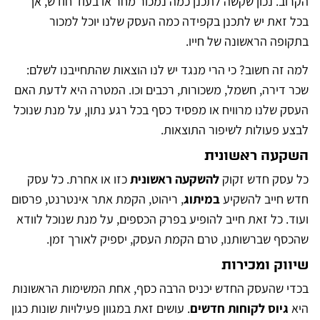
הקרוב. נכון שקשה לתכנן כמה נמכור מחר או בעוד חודש, אך
בכל זאת יש לתכנן בקפידה כמה העסק שלנו יוכל למכור
בתקופה הראשונה של חייו.
למה זה חשוב? כי הרי מנגד יש לנו הוצאות שהתחייבנו לשלם:
שכר דירה, חשמל, משכורות, רכבים וכו. המטרה היא לדעת האם
העסק שלנו מרוויח או מפסיד כסף בכל רגע נתון, על מנת שנוכל
לבצע פעולות לשיפור התוצאות.
השקעה ראשונית
כל עסק חדש זקוק
להשקעה ראשונית
כזו או אחרת. כל עסק
חדש חייב להשקיע
במיתוג
, ריהוט, הקמת אתר אינטרנט, פרסום
ועוד. כל זאת חייב להופיע בפרק הכספים, על מנת שנוכל לוודא
שהכסף שברשותנו, טרם הקמת העסק, יספיק לאורך זמן.
שיווק ומכירות
בכדי שהעסק החדש יכניס הרבה כסף, אחת המשימות הראשונות
היא
גיוס לקוחות חדשים
. עושים זאת במגוון פעילויות שונות כגון