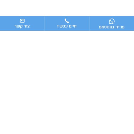
חייגו עכשיו
צור קשר
פנייה בווטסאפ
ניווט מהיר
ייעוץ עסקי
מערכות וכלים מומלצים לניהול העסק
כתבות אחרונות
טלפון:
מייל:
Advising16@gmail.com
054-7009016
2025 © כל הזכויות שמורות