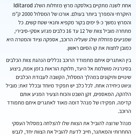
אחת לשנה מתקיים באלסקה מרוץ מזחלות השלג
Iditarod
היוקרתי והמפרך ביותר בעולם. אורכו של המסלול 2000 ק”מ
והמרוץ נמשך כ-9 ימים בקור מקפיא ותנאי שטח קשים. כל
מתחרה מוביל צוות של 12 עד 16 כלבים מגזע אסקי-סיבירי,
שמניעים מזחלת שלג שעליה הרוכב, אספקה וציוד והמטרה היא
כמובן לחצות את קו הסיום ראשון.
בין האתגרים איתם מתמודד הרוכב נכללים הנהגת צוות הכלבים
בסינרגיה מושלמת אל היעד, חלוקת הוראות בזמן אמת, ביצוע
שינויים ותיקונים במהלך המסלול, הקשבה לעבודת הכלבים
וניווט כיחידה אחת. לכל כלב יש תפקיד מיוחד ובכלל זאת: מוביל
הלהקה, המאספים, זקן השבט והכוח הצעיר המניע אותם
קדימה. תפקידו של מנהל דומה מאוד לאתגרים איתם מתמודד
הרוכב.
מנהל שרוצה להוביל את הצוות שלו להצלחה במסלול העסקי
התחרותי והמאתגר, חייב לדעת להוביל את הצוות יחד, לגבש