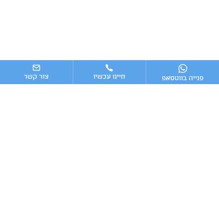
חייגו עכשיו
צור קשר
פנייה בווטסאפ
ניווט מהיר
ייעוץ עסקי
מערכות וכלים מומלצים לניהול העסק
כתבות אחרונות
טלפון:
מייל: