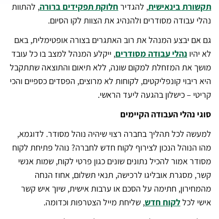
תקשורת בינאישית
, להגדיר
חלוקת תפקידים ברורה
, להתוות
נהלי עבודה מסודרים ולהנהיג את הצוות לקו הסיום.
גם אם יבצע המנהל את רוב האתגרים בצורה אופטימלית, באם
לא יהיו
נהלי עבודה מסודרים
, ייקלע המנהל למצב בו כל עובד
מושך את המזחלת למקום שונה, ללא תיאום והתוצאה שתתקבל
היא ריבוי קונפליקטים, לקוחות לא מרוצים, הפסדים כספיים והכי
קריטי – כישלון בהגעה ליעד הראשי.
סוגי נהלי העבודה הקיימים
למעשה לכל תהליך בחברה רצוי שיהיה נוהל מסודר. לדוגמא,
מהו הנוהל הנכון לצירוף לקוח חדש לחברה? נוהל פתיחת לקוח
מסודר אמור להכיל נתונים שונים כגון פרטי לקוח, שמות אנשי
קשר, מסגרת אובליגו לרכישה, תנאי תשלום, אחוז הנחה
מהמחירון, חתימה על הסכם או ערבות אישית, שיוך איש קשר
אישי לכל
לקוח חדש
, שליחת מייל הצטרפות וכדומה.