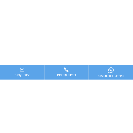
חייגו עכשיו
צור קשר
פנייה בווטסאפ
ניווט מהיר
ייעוץ עסקי
מערכות וכלים מומלצים לניהול העסק