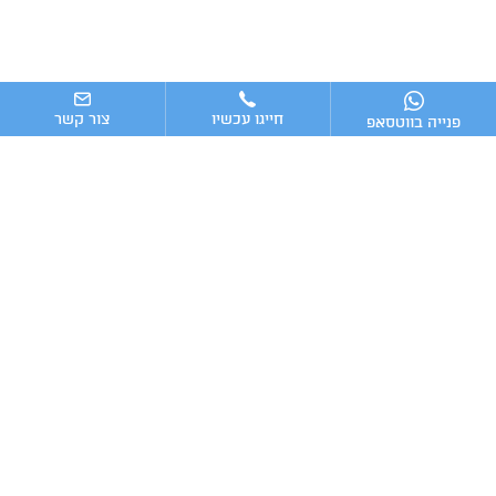
חייגו עכשיו
צור קשר
פנייה בווטסאפ
ניווט מהיר
ייעוץ עסקי
מערכות וכלים מומלצים לניהול העסק
כתבות אחרונות
טלפון:
מייל:
Advising16@gmail.com
054-7009016