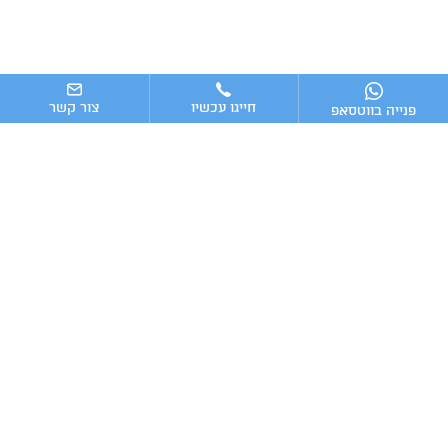
חייגו עכשיו
צור קשר
פנייה בווטסאפ
ניווט מהיר
ייעוץ עסקי
מערכות וכלים מומלצים לניהול העסק
כתבות אחרונות
טלפון:
מייל:
Advising16@gmail.com
054-7009016