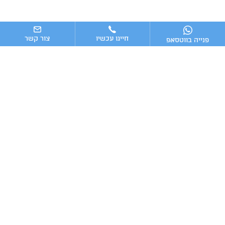
חייגו עכשיו
צור קשר
פנייה בווטסאפ
ניווט מהיר
ייעוץ עסקי
מערכות וכלים מומלצים לניהול העסק
כתבות אחרונות
טלפון:
מייל:
Advising16@gmail.com
054-7009016
2025 © כל הזכויות שמורות
|
בניית אתרים
קידום אתרים