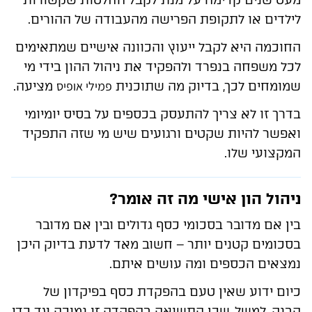
מעט שנים קדימה על מנת לקבל החלטות שקשורות
לילדים או לתקופת הפרישה מהעבודה של ההורים.
החוכמה היא לקבל ייעוץ והכוונה אישיים שמתאימים
לכל משפחה בנפרד ולהפקיד את ניהול ההון בידי מי
פמילי אופיס
שמומחים לכך, בדיוק מה שתוכנית
מציעה.
בדרך זו לא צריך להתעסק בכספים על בסיס יומיומי
ואפשר להיות שקטים ורגועים שיש מי שזה התפקיד
המקצועי שלו.
ניהול הון אישי מה זה אומר?
בין אם מדובר בסכומי כסף גדולים ובין אם מדובר
בסכומים קטנים יותר – חשוב מאד לדעת בדיוק היכן
נמצאים הכספים ומה עושים איתם.
כיום ידוע שאין טעם בהפקדת כסף בפיקדון של
הבנק, למשל, שכן התשואה בהפקדה זו נמוכה עד כדי