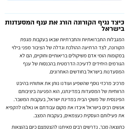
t
e
r
n
כיצד נגיף הקורונה הורג את ענף המסעדנות
a
t
בישראל
i
v
המגבלות התברואתיות והחברתיות שבאו בעקבות מגפת
e
:
הקורונה, לצד הרתיעה ההולכת וגדלה של הציבור מפני בילוי
במקומות הומי אדם משיקולים בריאותיים וחוקיים, הם לא
הגורמים היחידים לדעיכה הדרמטית בהכנסות של ענף
המסעדנות בישראל בחודשים האחרונים.
מרכיב מרכזי נוסף שהשפיע ועודנו נותן את אותותיו בהיבט
הרווחיות של המסעדות במדינתנו, הוא הפגיעה ביציבותם
הפיננסית של משקי הבית במדינת ישראל, בעקבות המשבר.
אנשים רבים בישראל איבדו את מקום עבודתם או נאלצו להקפיא
את פעילותם העסקית כעצמאים, בעקבות המצב.
כתוצאה מכך, נדרשים רבים מאיתנו להצטמצם כיום בהוצאות