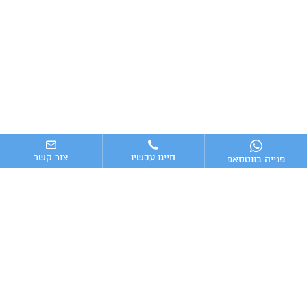
חייגו עכשיו
צור קשר
פנייה בווטסאפ
ניווט מהיר
ייעוץ עסקי
מערכות וכלים מומלצים לניהול העסק