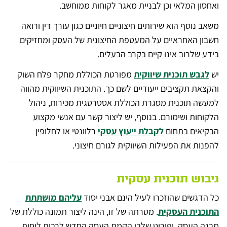
ואחסון המלאי וכן לבניית מאגר לקוחות ממוחשב.
משאב נוסף הוא שירותים חיצוניים חיוניים כגון עורך דין ורואה
חשבון האחראיים על המעטפת החיצונית של העסק ומחזיקים
בידע שלרוב אינו קיים בקרב הבעלים.
יש
לגבש תוכנית שיווקית
מפורטת הכוללת מחקר פלח השוק
והקצאת תקציבים ייעודיים לשם כך. התוכנית השיווקית מהווה
למעשה תוכנית מסגרת הכוללת אסטרטגית מכירות, ניהול
הלקוחות ושימורם. בנוסף, יש ליצור קשר עם אנשי מקצוע
הבקיאים בתחום
לקבלת ייעוץ עסקי
רלוונטי או לחלופין
להפנות את הפעילות השיווקית לגורם חיצוני.
גיבוש תוכנית עסקית
כל הדגשים שהוזכרו לעיל הינם אבני יסוד
עליהם מושתתת
התוכנית העסקית
. מטרתה של זו, הינה ליצור תמונה כוללת של
מבנה העסק, ופירוט שלבי הקמת העסק החדש לרבות לוחות