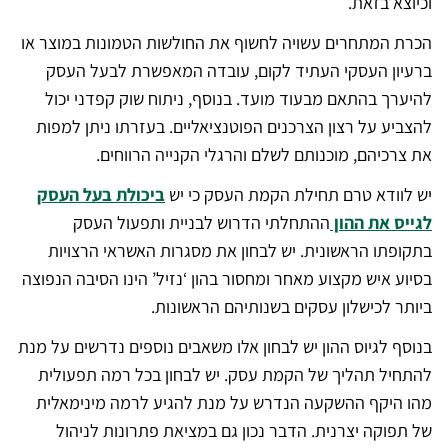
וכיוצא בזאת.
הכרת המתחרים עשויה לחשוף את החולשות הטמונות במוצר או
ברעיון העסקי העתיד לקום, עובדה המאפשרת לבעל העסק
להיערך בהתאם מבעוד מועד. בנוסף, ניתוח שוק קפדני יכול
להצביע על רצון הצרכנים הפוטנציאליים. בעזרתו ניתן למפות
את צרכיהם, מוכנותם לשלם והרגלי הקנייה הרווחים.
יש לוודא טרם תחילת הקמת העסק כי יש
ביכולת בעל העסק
לגייס את ההון
ההתחלתי הדרוש לבניית ותפעול העסק
בתקופתו הראשונית. יש לבחון את מסגרות האשראי הרצויות
בסיוע איש מקצוע מאחר ומחסור בהון ‘נזיל’ הינו הסיבה הנפוצה
ביותר לכישלון עסקים בשנותיהם הראשונות.
בנוסף לגיוס ההון יש לבחון אלו משאבים נוספים נדרשים על מנת
להתחיל תהליך של הקמת עסק. יש לבחון בכל רמה תפעולית
מהו היקף ההשקעה הנדרש על מנת להגיע לרמה מינימאלית
של תפוקה יצרנית. הדבר נכון גם במציאת פתרונות לניהול