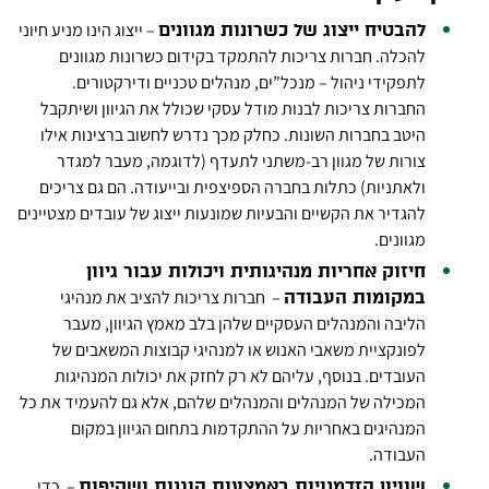
– ייצוג הינו מניע חיוני
להבטיח ייצוג של כשרונות מגוונים
להכלה. חברות צריכות להתמקד בקידום כשרונות מגוונים
לתפקידי ניהול – מנכל”ים, מנהלים טכניים ודירקטורים.
החברות צריכות לבנות מודל עסקי שכולל את הגיוון ושיתקבל
היטב בחברות השונות. כחלק מכך נדרש לחשוב ברצינות אילו
צורות של מגוון רב-משתני לתעדף (לדוגמה, מעבר למגדר
ולאתניות) כתלות בחברה הספיצפית ובייעודה. הם גם צריכים
להגדיר את הקשיים והבעיות שמונעות ייצוג של עובדים מצטיינים
מגוונים.
חיזוק אחריות מנהיגותית ויכולות עבור גיוון
– חברות צריכות להציב את מנהיגי
במקומות העבודה
הליבה והמנהלים העסקיים שלהן בלב מאמץ הגיוון, מעבר
לפונקציית משאבי האנוש או למנהיגי קבוצות המשאבים של
העובדים. בנוסף, עליהם לא רק לחזק את יכולות המנהיגות
המכילה של המנהלים והמנהלים שלהם, אלא גם להעמיד את כל
המנהיגים באחריות על ההתקדמות בתחום הגיוון במקום
העבודה.
– כדי
שוויון הזדמנויות באמצעות הוגנות ושקיפות