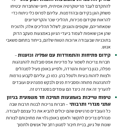
להתקדם לעבר מריטוקרטיה אמיתית, חיוני שהחברות יבטיחו
משחק הוגן בקידום ובהזדמנות. עליהם לפרוס כלי ניתוח כדי
להראות שקידום מכירות, תהליכי שכר והקריטריונים
שמאחוריהם, שקופים והוגנים; לשלול תהליכים אלה; ולהוכיח
שהן אכן שואפות לעמוד ביעדי הגיוון באמצעות מעקב הדוק
בתוכניות שבעבודה ארוכות הטווח שלהם, בייחוד בתחום משאבי
אנוש.
–
קידום פתיחות והתמודדות עם אפליה וגזענות
חברות צריכות לשמור על מדיניות אפס סובלנות להתנהגות
מפלה, כגון בריונות והטרדה, ולסייע באופן פעיל למנהלים
ולצוות לזהות בעיות ולטפל בהן. כמו כן, עליהם לקבוע נורמות
להתנהגות פתוחה ומסבירת פנים ולבקש ממנהיגים ועובדים
להעריך זה את זה כיצד הם עומדים בסטנדרט זה.
טיפוח שייכות באמצעות תמיכה חד משמעית בגיוון
– חברות צריכות לבנות תרבות שבה
אתני מגדרי ותרבותי
כל העובדים מרגישים שהם יכולים להביא את כל עצמם לעבודה.
מנהלים צריכים לתקשר ולאמץ באופן גלוי את מחויבותם לצורות
שונות של גיוון, בניית חיבור למגוון רחב של אנשים ולתמוך