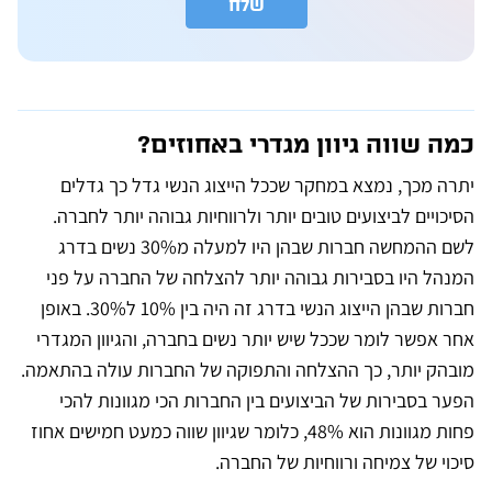
שלח
A
l
t
e
r
n
כמה שווה גיוון מגדרי באחוזים?
a
t
i
יתרה מכך, נמצא במחקר שככל הייצוג הנשי גדל כך גדלים
v
e
הסיכויים לביצועים טובים יותר ולרווחיות גבוהה יותר לחברה.
:
לשם ההמחשה חברות שבהן היו למעלה מ30% נשים בדרג
המנהל היו בסבירות גבוהה יותר להצלחה של החברה על פני
חברות שבהן הייצוג הנשי בדרג זה היה בין 10% ל30%. באופן
אחר אפשר לומר שככל שיש יותר נשים בחברה, והגיוון המגדרי
מובהק יותר, כך ההצלחה והתפוקה של החברות עולה בהתאמה.
הפער בסבירות של הביצועים בין החברות הכי מגוונות להכי
פחות מגוונות הוא 48%, כלומר שגיוון שווה כמעט חמישים אחוז
סיכוי של צמיחה ורווחיות של החברה.