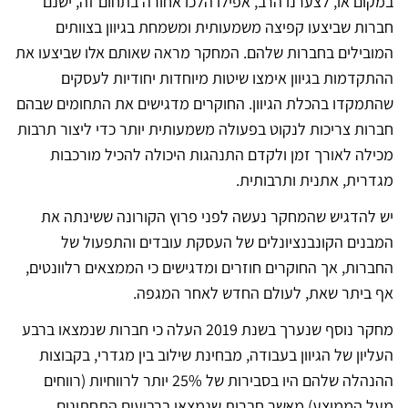
במקום או, לצערנו הרב, אפילו הלכו אחורה בתחום זה, ישנם
חברות שביצעו קפיצה משמעותית ומשמחת בגיוון בצוותים
המובילים בחברות שלהם. המחקר מראה שאותם אלו שביצעו את
ההתקדמות בגיוון אימצו שיטות מיוחדות יחודיות לעסקים
שהתמקדו בהכלת הגיוון. החוקרים מדגישים את התחומים שבהם
חברות צריכות לנקוט בפעולה משמעותית יותר כדי ליצור תרבות
מכילה לאורך זמן ולקדם התנהגות היכולה להכיל מורכבות
מגדרית, אתנית ותרבותית.
יש להדגיש שהמחקר נעשה לפני פרוץ הקורונה ששינתה את
המבנים הקונבנציונלים של העסקת עובדים והתפעול של
החברות, אך החוקרים חוזרים ומדגישים כי הממצאים רלוונטים,
אף ביתר שאת, לעולם החדש לאחר המגפה.
מחקר נוסף שנערך בשנת 2019 העלה כי חברות שנמצאו ברבע
העליון של הגיוון בעבודה, מבחינת שילוב בין מגדרי, בקבוצות
ההנהלה שלהם היו בסבירות של 25% יותר לרווחיות (רווחים
מעל הממוצע) מאשר חברות שנמצאו ברביעים התחתונים.