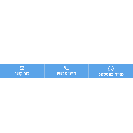
חייגו עכשיו
צור קשר
פנייה בווטסאפ
ניווט מהיר
ייעוץ עסקי
מערכות וכלים מומלצים לניהול העסק