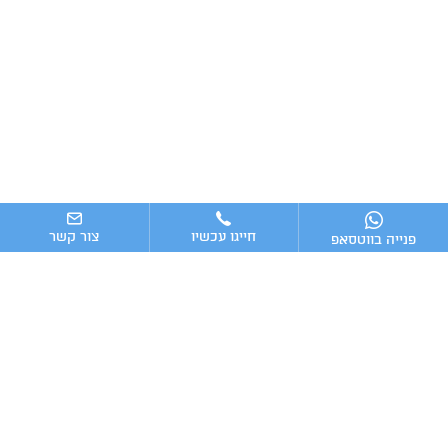
חייגו עכשיו
צור קשר
פנייה בווטסאפ
ניווט מהיר
ייעוץ עסקי
מערכות וכלים מומלצים לניהול העסק