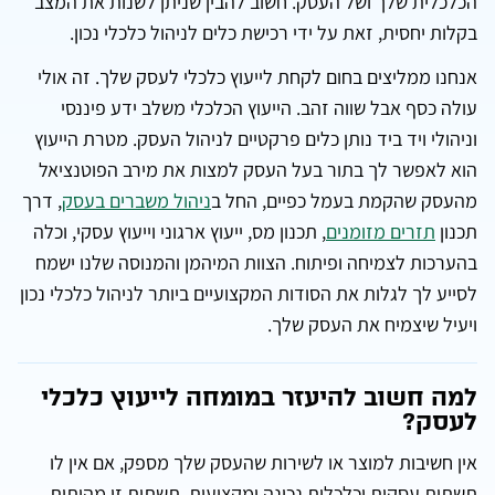
הכלכלית שלך ושל העסק. חשוב להבין שניתן לשנות את המצב
בקלות יחסית, זאת על ידי רכישת כלים לניהול כלכלי נכון.
אנחנו ממליצים בחום לקחת לייעוץ כלכלי לעסק שלך. זה אולי
עולה כסף אבל שווה זהב. הייעוץ הכלכלי משלב ידע פיננסי
וניהולי ויד ביד נותן כלים פרקטיים לניהול העסק. מטרת הייעוץ
הוא לאפשר לך בתור בעל העסק למצות את מירב הפוטנציאל
מהעסק שהקמת בעמל כפיים, החל ב
ניהול משברים בעסק
, דרך
תכנון
תזרים מזומנים
, תכנון מס, ייעוץ ארגוני וייעוץ עסקי, וכלה
בהערכות לצמיחה ופיתוח. הצוות המיהמן והמנוסה שלנו ישמח
לסייע לך לגלות את הסודות המקצועיים ביותר לניהול כלכלי נכון
ויעיל שיצמיח את העסק שלך.
למה חשוב להיעזר במומחה לייעוץ כלכלי
לעסק?
אין חשיבות למוצר או לשירות שהעסק שלך מספק, אם אין לו
תשתית עסקית וכלכלית נכונה ומקצועית. תשתית זו מהותית