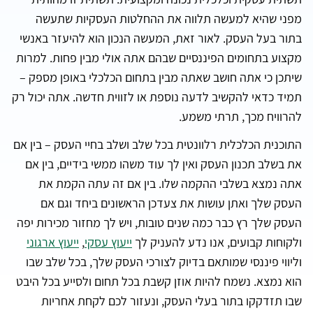
מפני שהיא למעשה תלווה את ההחלטות העסקיות שתעשה
בתור בעל העסק. לאור זאת, המעשה הנכון הוא להיעזר באנשי
מקצוע בתחומים הפיננסיים שבהם אתה אולי מבין פחות. למרות
שיתכן כי אתה חושב שאתה מבין בתחום הכלכלי באופן מספק –
תמיד כדאי להקשיב לדעה נוספת או לזווית חדשה. אתה יכול רק
להרוויח מכך, תרתי משמע.
התוכנית הכלכלית רלוונטית בכל שלב ושלב בחיי העסק – בין אם
את בשלב תכנון העסק ואין לך עוד משהו ממשי בידיים, בין אם
אתה נמצא בשלבי ההקמה שלו. בין אם זה עתה הקמת את
העסק שלך ואתן עושות את צעדכן הראשונים ביחד וגם אם
העסק שלך רץ כבר כמה שנים טובות, ויש לך מחזור מכירות יפה
ולקוחות קבועים, אנו נדע להעניק לך
ייעוץ עסקי
,
ייעוץ ארגוני
וליווי פיננסי שמותאם בדיוק לצורכי העסק שלך, בכל שלב שבו
הוא נמצא. נשמח להיות אוזן קשבת בכל תחום ולסייע בכל היבט
שבו תזדקקו בתור בעלי העסק, ונעזור לכם לקחת אחריות