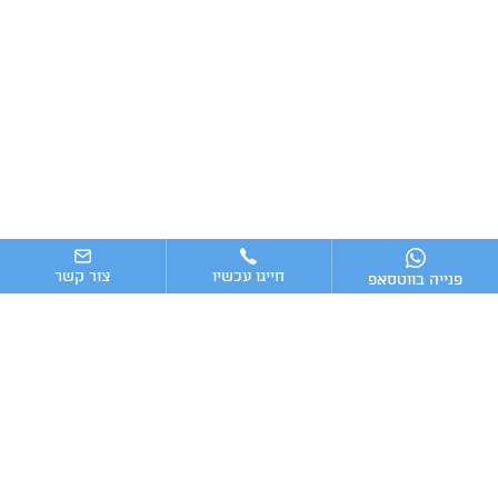
חייגו עכשיו
צור קשר
פנייה בווטסאפ
ניווט מהיר
ייעוץ עסקי
מערכות וכלים מומלצים לניהול העסק