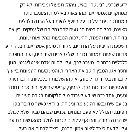
ידע שנרכש “בשטח” כאיש ניהול, תפעול ומכירות ולא רק
ממחקרים אמפיריים ומהרצאות באולמות האוניברסיטה
הממוזגים. יתר על כן, על היועץ להיות בעל הבנה כלכלית
מצוינת, בכל ההיבטים הנוגעים להתנהלותם של עסקים. בין אם
בדוחות רווח והפסד, ההשלכות הנובעות מהלוואות שונות,
השפעת הריבית על התזרים, מקורות מימון אפשריים, הבנה וידע
אודות שיטות תמחור נכונות של מוצרים ושירותים, ועוד תחומים
כלכליים נרחבים. מעבר לכך, עליו להיות אדם אינטליגנטי, הגון
וחסר אגו, המבין היטב את האחריות והמשמעות הטמונות בייעוץ
לחברות בסדר גודל כזה, ואת ההשלכות הכלכליות, החברתיות
והעסקיות הכרוכות בכך. לבסוף, קריטי שהיועץ יהיה אדם נחמד
ונעים, אחד כזה שיודע לעבוד מול הלקוחות בגובה העיניים,
בנועם שיח ובאווירה נעימה ונינוחה, בוודאי כאשר מדובר בפן
הפיננסי הכולל לא פעם מונחים טכניים שבהם סביר שלא לכולם
יש הבנה רחבה, והם אף עלולים לגרום לחלק מהאנשים רתיעה.
עליו לדעת כיצד ליצור אמון והבנה, וכיצד לרתום את בעלי