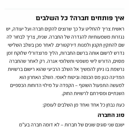
e
r
n
איך פותחים חברה? כל השלבים
a
t
i
ראשית צריך להחליט על כך שרוצים להקים חברה ועל יעודה, יש
v
e
נגזרות משמעותיות להגדרה של החברה. שנית, צריך לבחור לה
:
שם להתקין תקנון ולמנות דירקטורים. לאחר מכן בשלב השלישי
נדרש לרשום אותה ברשם החברות, הליך פרוצדורלי שלוקח זמן
מסוים, הדורש ליווי משפטי ותשלומי אגרה. רק לאחר שהחברה
נרשמת בו ניתן להמשיך אל השלב הרביעי שהוא רישום ברשויות
המדינה כגון מס הכנסה וביטוח לאומי. השלב האחרון הוא
למעשה התפעול השוטף – הקפדה על מילוי הדוחות הכספיים
השנתיים ומסירתם לרשויות החוק.
כעת נבחן כל אחד ואחד מן השלבים לעומק:
סוג החברה
ישנם שני סוגים שונים של חברות – לא דומה חברה בע”מ