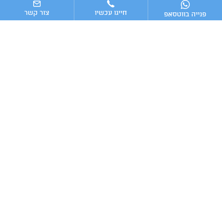
חייגו עכשיו
צור קשר
פנייה בווטסאפ
ניווט מהיר
ייעוץ עסקי
מערכות וכלים מומלצים לניהול העסק
כתבות אחרונות
טלפון:
מייל:
Advising16@gmail.com
054-7009016
2025 © כל הזכויות שמורות
|
בניית אתרים
קידום אתרים