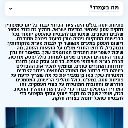
מה בעמוד?
פתיחת עסק בע”מ הינה צעד הכרחי עבור כל יזם שמעוניין
להקים עסק עצמאי במדינת ישראל. תהליך זה כולל מספר
שלבים חשובים, שמטרתם להבטיח שהעסק יעמוד בכל
הדרישות החוקיות ויהיה מוכן לפעול בצורה מסודרת.
רישום העסק במע”מ מאפשר לך לגבות מע”מ מלקוחותיך,
ובמקביל, לדרוש החזרי מע”מ על הוצאות העסק, מה
שיכול לשפר את התזרים המזומנים שלך.
במאמר זה נדון
בסוגי העסקים השונים שניתן לפתוח, כולל עוסק מורשה,
חברה בע”מ ושיתופי פעולה. כל סוג עסק טומן בחובו
יתרונות ואתגרים שונים, ומומלץ להכיר את ההבדלים
ביניהם כדי לבחור את המודל המתאים ביותר לצרכים
ולמטרות שלך. כמו כן נסביר את כל מה שצריך לדעת על
פתיחת עסק במע”מ, כולל תהליכי הרישום, המסמכים
הנדרשים והחובות המוטלות על בעלי העסקים. זהו
המדריך המושלם עבורך כדי להבין את התהליך החשוב
הזה, ואולי לשקול גם לקבל ייעוץ עסקי מקצועי כדי
להבטיח שהכל יתנהל בצורה חלקה.