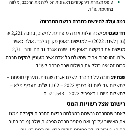
טופס הצהרת דירקטורים ראשונית הכוללת את הרכבם, מלווה
בחתימת עו”ד.
כמה עולה להירשם כחברה ברשם החברות?
חד פעמית
: ישנה עלות אגרה מופחתת לרישום, בגובה 2,221 ₪
(נכון לשנת 2022) – למגישים באופן מקוון בלבד. אולם כאשר
מגישים את הבקשה באופן פיזי ישנה אגרה גבוהה יותר 2,711
ש”ח. זהו סכום אחיד שמשלם כל אדם אשר מעוניין להקים חברה.
סכום זה אינו כולל את תשלום שכר טרחה לעו”ד.
שנתית
: חובה על החברה לשלם אגרה שנתית. תעריף מופחת –
לתשלום עד ליום 31 במרץ 2022 – 1,162 ש”ח. תעריף מלא –
לתשלום מיום 1 באפריל 2022 – 1,543 ש”ח.
רישום אצל רשויות המס
לאחר שהחברה נרשמה בהצלחה ברשם החברות וקיבלה ממנו
את האישור על כך ואת מספר חברה הפרטית שלה (מוכר בתור
הח.פ) נעבור לשלב פתיחת תיקים ברשויות המס השונות