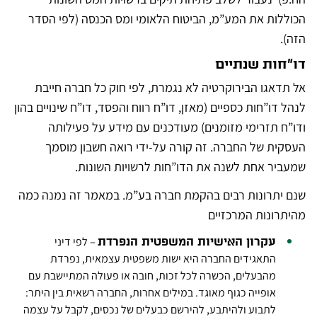
הכוללות את המע”מ, הביטוח הלאומי ומס הכנסה (לפי הסדר
הזה).
דו”חות שנתיים
אל תדאגו הבירוקרטיה לא נגמרת, לפי חוק כל חברה חייבת
לנהל דו”חות כספיים (מאזן, דו”ח רווח והפסד, דו”ח שינויים בהון
ודו”ח תזרימי מזומנים) מעודכנים עם מידע על פעילותה
העסקית של החברה. זה קורה על-ידי רואה חשבון מוסמך
שמעביר אחת לשנה את הדו”חות לרשויות השונות.
שנם יתרונות רבים בהקמת חברה בע”מ. במאמר זה נמנה כמה
מהיתרונות המרכזיים
– לפי דיני
עקרון האישיות המשפטית הנפרדת
התאגידים החברה היא ישות משפטית עצמאית, נפרדת
מהבעלים, הכשרה לכל זכות, חובה או פעולה המתיישבת עם
אופייה כגוף מאוגד. במילים אחרות, החברה רשאית בין היתר:
לתבוע ולהיתבע, להירשם כבעלים של נכסים, לקבל על עצמה