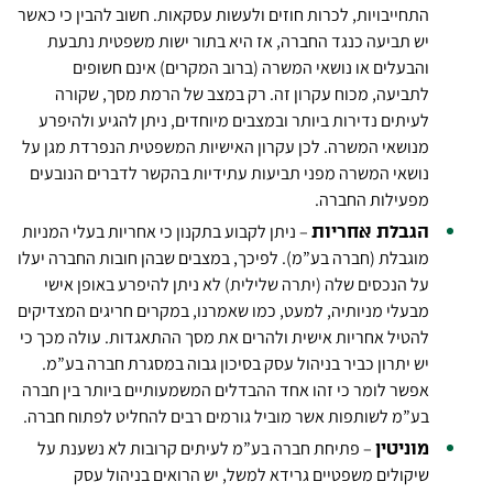
התחייבויות, לכרות חוזים ולעשות עסקאות. חשוב להבין כי כאשר
יש תביעה כנגד החברה, אז היא בתור ישות משפטית נתבעת
והבעלים או נושאי המשרה (ברוב המקרים) אינם חשופים
לתביעה, מכוח עקרון זה. רק במצב של הרמת מסך, שקורה
לעיתים נדירות ביותר ובמצבים מיוחדים, ניתן להגיע ולהיפרע
מנושאי המשרה. לכן עקרון האישיות המשפטית הנפרדת מגן על
נושאי המשרה מפני תביעות עתידיות בהקשר לדברים הנובעים
מפעילות החברה.
– ניתן לקבוע בתקנון כי אחריות בעלי המניות
הגבלת אחריות
מוגבלת (חברה בע”מ). לפיכך, במצבים שבהן חובות החברה יעלו
על הנכסים שלה (יתרה שלילית) לא ניתן להיפרע באופן אישי
מבעלי מניותיה, למעט, כמו שאמרנו, במקרים חריגים המצדיקים
להטיל אחריות אישית ולהרים את מסך ההתאגדות. עולה מכך כי
יש יתרון כביר בניהול עסק בסיכון גבוה במסגרת חברה בע”מ.
אפשר לומר כי זהו אחד ההבדלים המשמעותיים ביותר בין חברה
בע”מ לשותפות אשר מוביל גורמים רבים להחליט לפתוח חברה.
– פתיחת חברה בע”מ לעיתים קרובות לא נשענת על
מוניטין
שיקולים משפטיים גרידא למשל, יש הרואים בניהול עסק