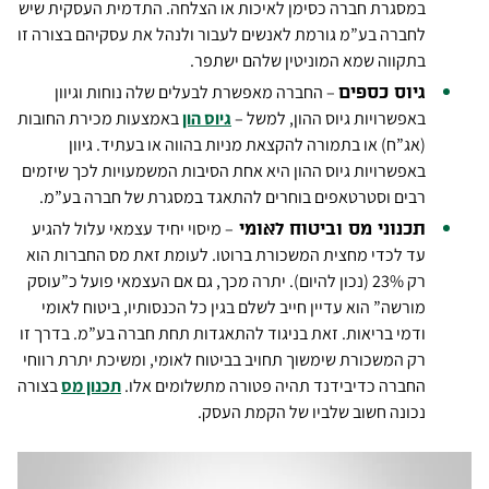
במסגרת חברה כסימן לאיכות או הצלחה. התדמית העסקית שיש
לחברה בע”מ גורמת לאנשים לעבור ולנהל את עסקיהם בצורה זו
בתקווה שמא המוניטין שלהם ישתפר.
– החברה מאפשרת לבעלים שלה נוחות וגיוון
גיוס כספים
באפשרויות גיוס ההון, למשל –
גיוס הון
באמצעות מכירת החובות
(אג”ח) או בתמורה להקצאת מניות בהווה או בעתיד. גיוון
באפשרויות גיוס ההון היא אחת הסיבות המשמעויות לכך שיזמים
רבים וסטרטאפים בוחרים להתאגד במסגרת של חברה בע”מ.
– מיסוי יחיד עצמאי עלול להגיע
תכנוני מס וביטוח לאומי
עד לכדי מחצית המשכורת ברוטו. לעומת זאת מס החברות הוא
רק 23% (נכון להיום). יתרה מכך, גם אם העצמאי פועל כ”עוסק
מורשה” הוא עדיין חייב לשלם בגין כל הכנסותיו, ביטוח לאומי
ודמי בריאות. זאת בניגוד להתאגדות תחת חברה בע”מ. בדרך זו
רק המשכורת שימשוך תחויב בביטוח לאומי, ומשיכת יתרת רווחי
החברה כדיבידנד תהיה פטורה מתשלומים אלו.
תכנון מס
בצורה
נכונה חשוב שלביו של הקמת העסק.