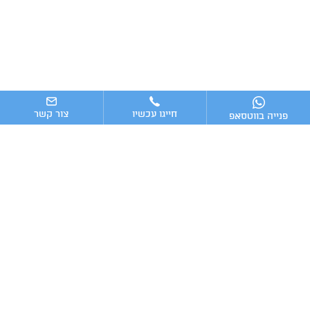
חייגו עכשיו
צור קשר
פנייה בווטסאפ
ניווט מהיר
ייעוץ עסקי
מערכות וכלים מומלצים לניהול העסק
כתבות אחרונות
טלפון:
מייל: